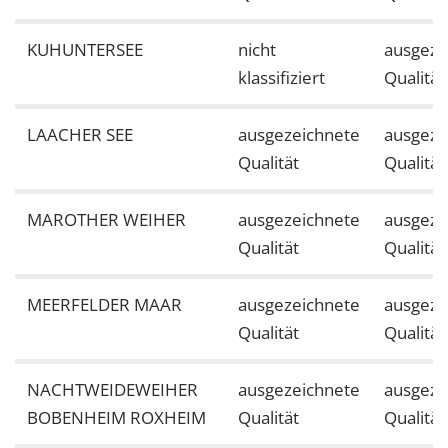
KUHUNTERSEE
nicht
ausgeze
klassifiziert
Qualität
LAACHER SEE
ausgezeichnete
ausgeze
Qualität
Qualität
MAROTHER WEIHER
ausgezeichnete
ausgeze
Qualität
Qualität
MEERFELDER MAAR
ausgezeichnete
ausgeze
Qualität
Qualität
NACHTWEIDEWEIHER
ausgezeichnete
ausgeze
BOBENHEIM ROXHEIM
Qualität
Qualität