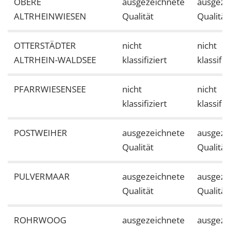
OBERE
ausgezeichnete
ausgeze
ALTRHEINWIESEN
Qualität
Qualität
OTTERSTÄDTER
nicht
nicht
ALTRHEIN-WALDSEE
klassifiziert
klassifiz
PFARRWIESENSEE
nicht
nicht
klassifiziert
klassifiz
POSTWEIHER
ausgezeichnete
ausgeze
Qualität
Qualität
PULVERMAAR
ausgezeichnete
ausgeze
Qualität
Qualität
ROHRWOOG
ausgezeichnete
ausgeze