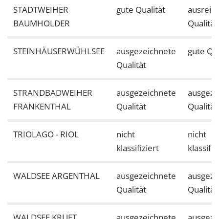
STADTWEIHER
gute Qualität
ausreic
BAUMHOLDER
Qualität
STEINHÄUSERWÜHLSEE
ausgezeichnete
gute Qua
Qualität
STRANDBADWEIHER
ausgezeichnete
ausgeze
FRANKENTHAL
Qualität
Qualität
TRIOLAGO - RIOL
nicht
nicht
klassifiziert
klassifiz
WALDSEE ARGENTHAL
ausgezeichnete
ausgeze
Qualität
Qualität
WALDSEE KRUFT
ausgezeichnete
ausgeze