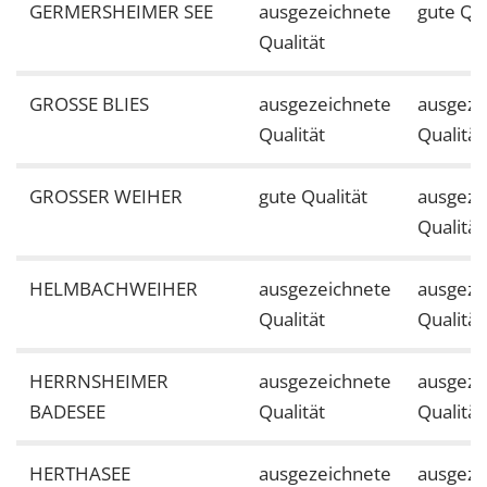
GERMERSHEIMER SEE
ausgezeichnete
gute Qua
Qualität
GROSSE BLIES
ausgezeichnete
ausgeze
Qualität
Qualität
GROSSER WEIHER
gute Qualität
ausgeze
Qualität
HELMBACHWEIHER
ausgezeichnete
ausgeze
Qualität
Qualität
HERRNSHEIMER
ausgezeichnete
ausgeze
BADESEE
Qualität
Qualität
HERTHASEE
ausgezeichnete
ausgeze