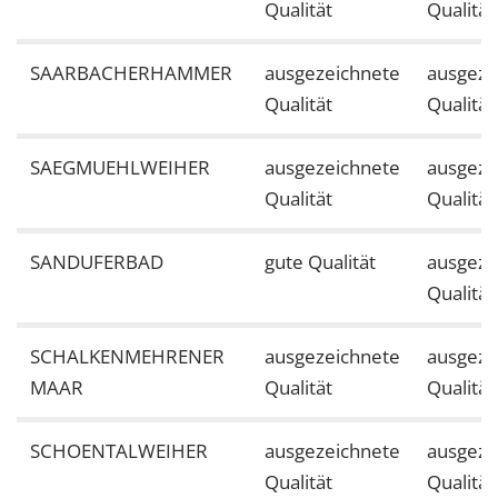
Qualität
Qualität
SAARBACHERHAMMER
ausgezeichnete
ausgeze
Qualität
Qualität
SAEGMUEHLWEIHER
ausgezeichnete
ausgeze
Qualität
Qualität
SANDUFERBAD
gute Qualität
ausgeze
Qualität
SCHALKENMEHRENER
ausgezeichnete
ausgeze
MAAR
Qualität
Qualität
SCHOENTALWEIHER
ausgezeichnete
ausgeze
Qualität
Qualität