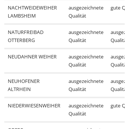
NACHTWEIDEWEIHER
ausgezeichnete
gute Qua
LAMBSHEIM
Qualität
NATURFREIBAD
ausgezeichnete
ausgeze
OTTERBERG
Qualität
Qualität
NEUDAHNER WEIHER
ausgezeichnete
ausgeze
Qualität
Qualität
NEUHOFENER
ausgezeichnete
ausgeze
ALTRHEIN
Qualität
Qualität
NIEDERWIESENWEIHER
ausgezeichnete
gute Qua
Qualität