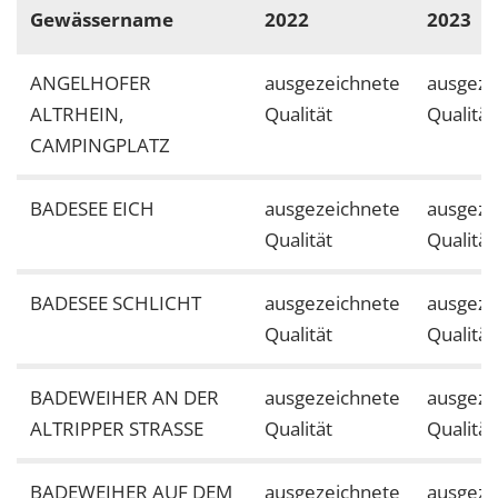
Gewässername
2022
2023
ANGELHOFER
ausgezeichnete
ausgeze
ALTRHEIN,
Qualität
Qualität
CAMPINGPLATZ
BADESEE EICH
ausgezeichnete
ausgeze
Qualität
Qualität
BADESEE SCHLICHT
ausgezeichnete
ausgeze
Qualität
Qualität
BADEWEIHER AN DER
ausgezeichnete
ausgeze
ALTRIPPER STRASSE
Qualität
Qualität
BADEWEIHER AUF DEM
ausgezeichnete
ausgeze