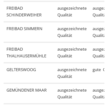
FREIBAD
ausgezeichnete
ausgeze
SCHINDERWEIHER
Qualität
Qualität
FREIBAD SIMMERN
ausgezeichnete
ausgeze
Qualität
Qualität
FREIBAD
ausgezeichnete
ausgeze
THALHAUSERMÜHLE
Qualität
Qualität
GELTERSWOOG
ausgezeichnete
gute Qua
Qualität
GEMÜNDENER MAAR
ausgezeichnete
ausgeze
Qualität
Qualität