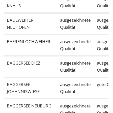
KNAUS
Qualität
Qualität
BADEWEIHER
ausgezeichnete
ausgeze
NEUHOFEN
Qualität
Qualität
BAERENLOCHWEIHER
ausgezeichnete
ausgeze
Qualität
Qualität
BAGGERSEE DIEZ
ausgezeichnete
ausgeze
Qualität
Qualität
BAGGERSEE
ausgezeichnete
gute Qua
JOHANNISWIESE
Qualität
BAGGERSEE NEUBURG
ausgezeichnete
ausgeze
Qualität
Qualität