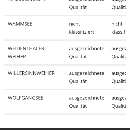
Qualität
Qualität
WAMMSEE
nicht
nicht
klassifiziert
klassifiz
WEIDENTHALER
ausgezeichnete
ausgeze
WEIHER
Qualität
Qualität
WILLERSINNWEIHER
ausgezeichnete
ausgeze
Qualität
Qualität
WOLFGANGSEE
ausgezeichnete
ausgeze
Qualität
Qualität