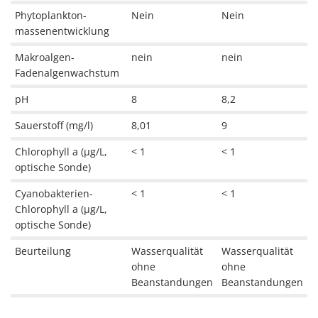
Phytoplankton-
Nein
Nein
massenentwicklung
Makroalgen-
nein
nein
Fadenalgenwachstum
pH
8
8,2
Sauerstoff (mg/l)
8,01
9
Chlorophyll a (µg/L,
< 1
< 1
optische Sonde)
Cyanobakterien-
< 1
< 1
Chlorophyll a (µg/L,
optische Sonde)
Beurteilung
Wasserqualität
Wasserqualität
ohne
ohne
Beanstandungen
Beanstandungen