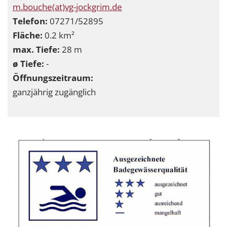
m.bouche(at)vg-jockgrim.de
Telefon:
07271/52895
Fläche:
0.2 km²
max. Tiefe:
28 m
ø Tiefe:
-
Öffnungszeitraum:
ganzjährig zugänglich