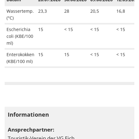
Wassertemp.
23,3
28
20,5
16,8
(°C)
Escherichia
15
< 15
< 15
< 15
coli (KBE/100
ml)
Enterokokken
15
15
< 15
< 15
(KBE/100 ml)
Informationen
Ansprechpartner:
Touristik-Verein der VG Eich