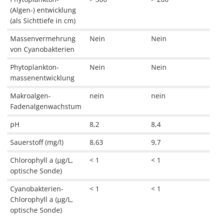
(Algen-) entwicklung
(als Sichttiefe in cm)
Massenvermehrung
Nein
Nein
von Cyanobakterien
Phytoplankton-
Nein
Nein
massenentwicklung
Makroalgen-
nein
nein
Fadenalgenwachstum
pH
8,2
8,4
Sauerstoff (mg/l)
8,63
9,7
Chlorophyll a (µg/L,
< 1
< 1
optische Sonde)
Cyanobakterien-
< 1
< 1
Chlorophyll a (µg/L,
optische Sonde)